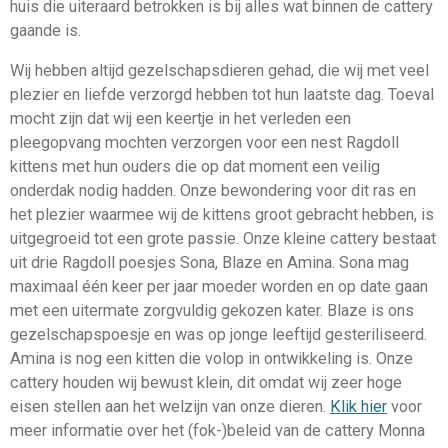
huis die uiteraard betrokken is bij alles wat binnen de cattery
gaande is.
Wij hebben altijd gezelschapsdieren gehad, die wij met veel
plezier en liefde verzorgd hebben tot hun laatste dag. Toeval
mocht zijn dat wij een keertje in het verleden een
pleegopvang mochten verzorgen voor een nest Ragdoll
kittens met hun ouders die op dat moment een veilig
onderdak nodig hadden. Onze bewondering voor dit ras en
het plezier waarmee wij de kittens groot gebracht hebben, is
uitgegroeid tot een grote passie. Onze kleine cattery bestaat
uit drie Ragdoll poesjes Sona, Blaze en Amina. Sona mag
maximaal één keer per jaar moeder worden en op date gaan
met een uitermate zorgvuldig gekozen kater. Blaze is ons
gezelschapspoesje en was op jonge leeftijd gesteriliseerd.
Amina is nog een kitten die volop in ontwikkeling is. Onze
cattery houden wij bewust klein, dit omdat wij zeer hoge
eisen stellen aan het welzijn van onze dieren.
Klik hier
voor
meer informatie over het (fok-)beleid van de cattery Monna